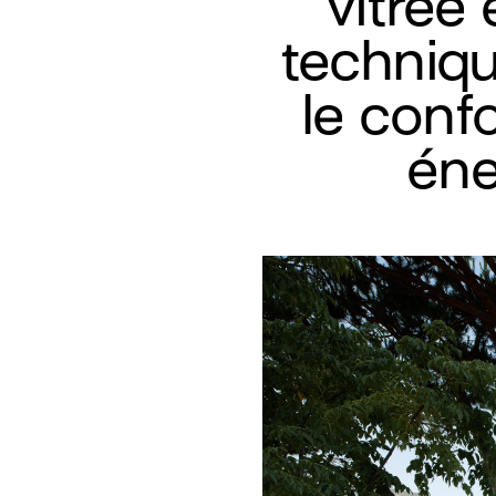
vitrée
techniqu
le conf
éne