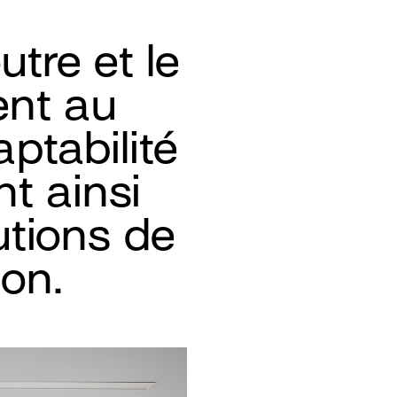
tre et le
ent au
ptabilité
nt ainsi
utions de
ion.