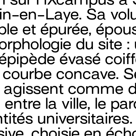
n-en-Laye. Sa volu
ple et épurée, épous
rphologie du site :
lépipède évasé coif
à courbe concave. S
 agissent comme de
entre la ville, le par
tités universitaires.
ive, choisie en éch