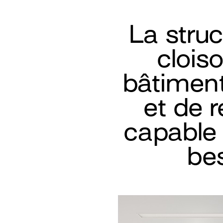
La struc
clois
bâtiment
et de r
capable 
bes