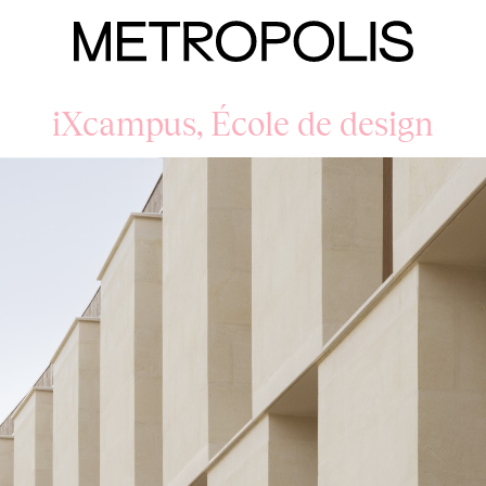
iXcampus, École de design