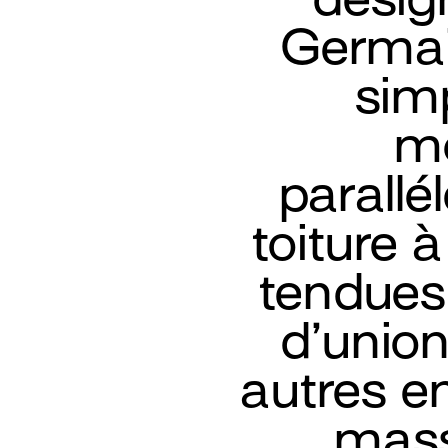
Germai
sim
mo
parallé
toiture 
tendues
d’union 
autres en
mass