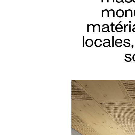
monu
matéria
locales,
s