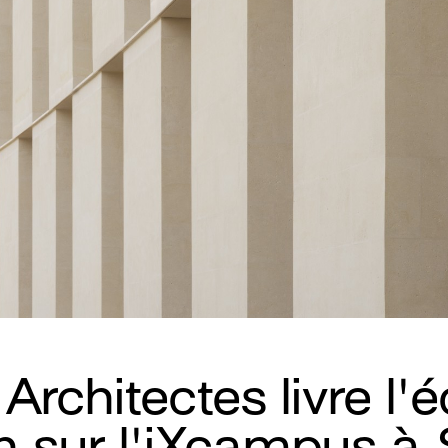
rchitectes livre l'é
n sur l'iXcampus à 