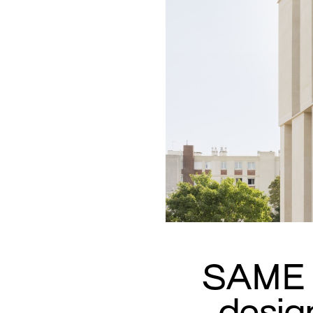
SAME A
desig