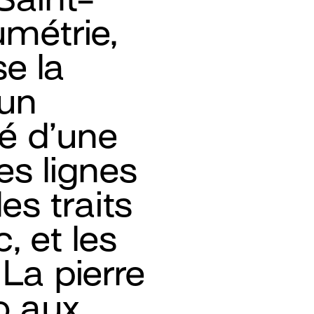
métrie,
e la
 un
fé d’une
es lignes
s traits
c, et les
 La pierre
o aux