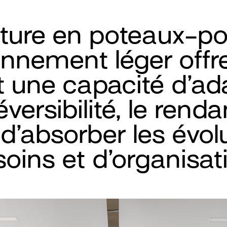
ture en poteaux-pou
onnement léger offr
 une capacité d’ada
éversibilité, le renda
d’absorber les évol
oins et d’organisat